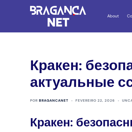
Saltar
para
About
Co
o
conteúdo
Кракен: безоп
актуальные с
POR
BRAGANCANET
FEVEREIRO 22, 2026
UNC
Кракен: безопас