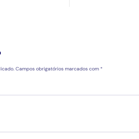
o
icado.
Campos obrigatórios marcados com
*