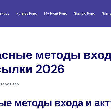
ntact
My Blog Page
My Front Page
Sample Page
Samp
асные методы вход
сылки 2026
ATEGORIZED
ные методы входа и ак