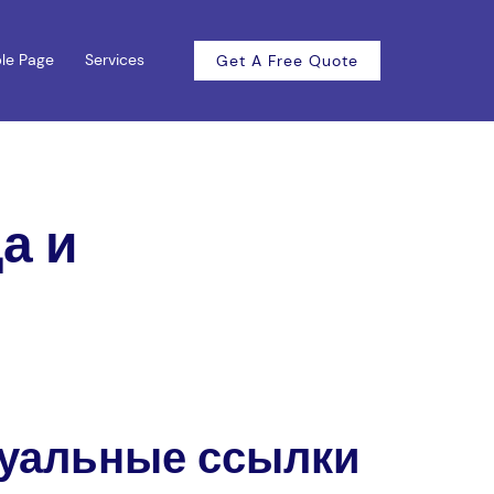
le Page
Services
Get A Free Quote
а и
туальные ссылки