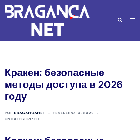
Saltar
para
o
Alte
Pesquisar
conteúdo
men
Кракен: безопасные
методы доступа в 2026
году
POR
BRAGANCANET
FEVEREIRO 19, 2026
UNCATEGORIZED