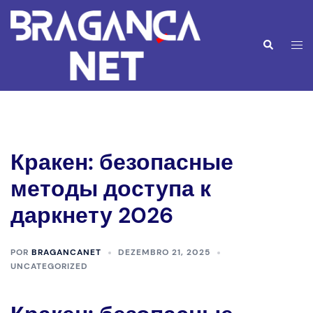
Saltar
para
o
Alte
Pesquisar
conteúdo
men
Кракен: безопасные
методы доступа к
даркнету 2026
POR
BRAGANCANET
DEZEMBRO 21, 2025
UNCATEGORIZED