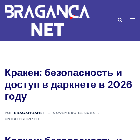
Saltar
para
o
Alte
Pesquisar
conteúdo
men
Кракен: безопасность и
доступ в даркнете в 2026
году
POR
BRAGANCANET
NOVEMBRO 13, 2025
UNCATEGORIZED