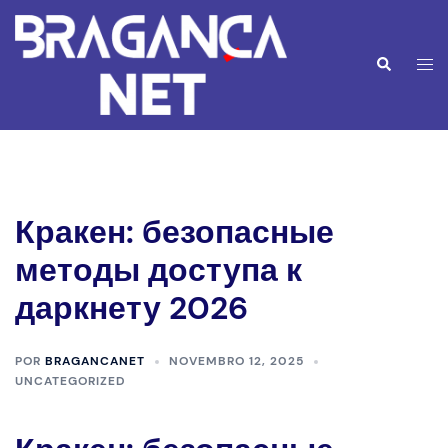
Saltar
para
o
Alte
Pesquisar
conteúdo
men
Кракен: безопасные
методы доступа к
даркнету 2026
POR
BRAGANCANET
NOVEMBRO 12, 2025
UNCATEGORIZED