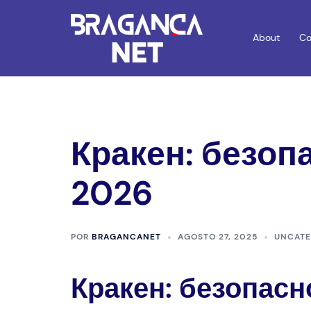
Saltar
para
About
Co
o
conteúdo
Кракен: безоп
2026
POR
BRAGANCANET
AGOSTO 27, 2025
UNCATE
Кракен: безопасн