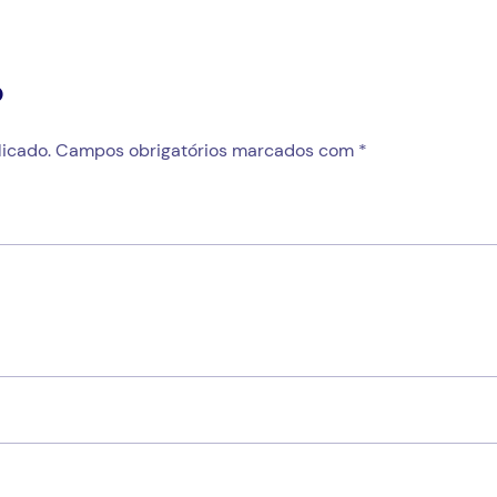
o
icado.
Campos obrigatórios marcados com
*