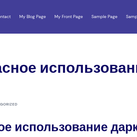
ntact
My Blog Page
My Front Page
Sample Page
Samp
асное использован
GORIZED
ое использование дарк