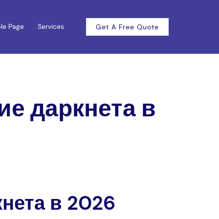
le Page
Services
Get A Free Quote
ие даркнета в
нета в 2026