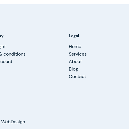
ny
Legal
ght
Home
& conditions
Services
ccount
About
Blog
Contact
on WebDesign