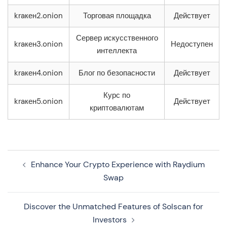
kraкен2.onion
Торговая площадка
Действует
Сервер искусственного
kraкен3.onion
Недоступен
интеллекта
kraкен4.onion
Блог по безопасности
Действует
Курс по
kraкен5.onion
Действует
криптовалютам
Navegação
Enhance Your Crypto Experience with Raydium
de
Swap
artigos
Discover the Unmatched Features of Solscan for
Investors